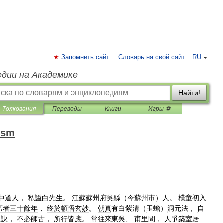
Запомнить сайт
Словарь на свой сайт
RU
едии на Академике
Найти!
Толкования
Переводы
Книги
Игры ⚽
oism
中道人
，
私謚白先生
。
江蘇蘇州府吳縣
（
今蘇州市
）
人
。
樸童初入
席者三十餘年
，
終於頓悟玄妙
。
朝真有白紫清
（
玉蟾
）
洞元法
，
自
罡訣
，
不必師古
，
所行皆應
。
常往來東吳
、
甫里間
，
人爭築室居