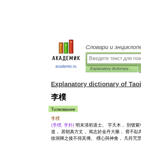
Словари и энциклоп
academic.ru
Explanatory dictionary of Taoism
Explanatory dictionary of Ta
李樸
Толкование
李樸
(
李樸
,
李朴
)
明末清初道士
。
字天木
，
別號紫
道
，
居朝真方丈
，
篤志於金丹大藥
，
脅不貼
徐洞輝之後不得其傳
。
樸心與神會
，
凡符咒