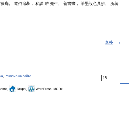
紫薇庵
。
道俗追慕
，
私謚白先生
。
善書畫
，
筆墨設色具妙
。
所著
李朴
ка
,
Реклама на сайте
18+
omla,
Drupal,
WordPress, MODx.