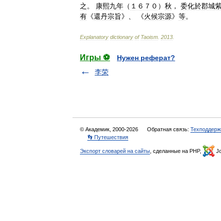
之
。
康熙九年
（
１６７０
）
秋
，
委化於郡城
有
《
還丹宗旨
》、 《
火候宗源
》
等
。
Explanatory
dictionary
of
Taoism
.
2013
.
Игры ⚽
Нужен реферат?
李荣
© Академик, 2000-2026
Обратная связь:
Техподдерж
👣 Путешествия
Экспорт словарей на сайты
, сделанные на PHP,
Jo